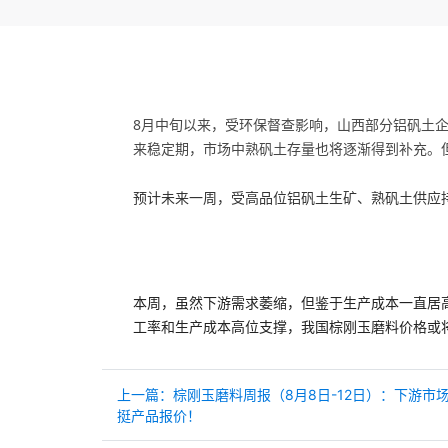
8月中旬以来，受环保督查影响，山西部分铝矾土
来稳定期，市场中熟矾土存量也将逐渐得到补充。
预计未来一周，
受高品位
铝矾土生矿、熟矾土供应
本周，虽然下游需求萎缩，但鉴于生产成本一直居
工率和生产成本高位支撑，我国棕刚玉磨料价格或
上一篇：棕刚玉磨料周报（8月8日-12日）：下游市
挺产品报价！