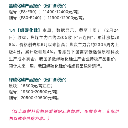
黑碳化硅产品报价（出厂含税价）
粗号（F8-F90）：11400-12400元/吨；
细号（F80-F240）：11900-12900元/吨。
1.4【绿碳化硅】
本周，数据显示，截至上周五（2月24
日）收盘，焦煤主力合约2305收下“五连阳”，累计涨幅超
8%，价格创去年6月以来新高；焦炭主力合约2305周内上
涨4日，累计涨幅超4%。
考虑到下游需求低迷但原材料及
生产成本高企，我国
多数绿碳化硅生产企业持稳产品报价，
预计未来一周，我国绿碳化硅价格或将呈稳势运行。
绿碳化硅产品报价（出厂含税价）
原块：16500元/吨左右；
粗号：
19500-20500元/吨
；
细号：205
00-20500元/吨
。
（以上原材料价格经爱锐网汇总整理，仅供参考。实际价
格以成交价格为准。）